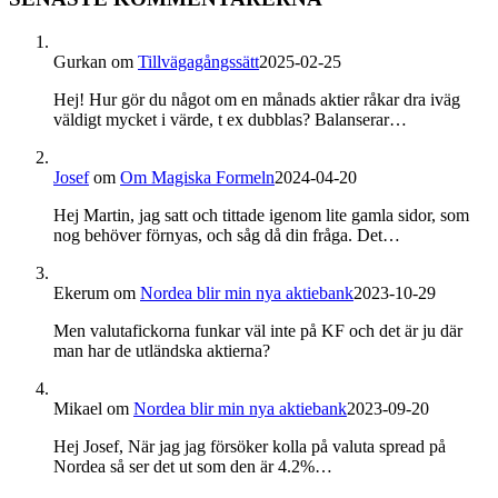
Gurkan
om
Tillvägagångssätt
2025-02-25
Hej! Hur gör du något om en månads aktier råkar dra iväg
väldigt mycket i värde, t ex dubblas? Balanserar…
Josef
om
Om Magiska Formeln
2024-04-20
Hej Martin, jag satt och tittade igenom lite gamla sidor, som
nog behöver förnyas, och såg då din fråga. Det…
Ekerum
om
Nordea blir min nya aktiebank
2023-10-29
Men valutafickorna funkar väl inte på KF och det är ju där
man har de utländska aktierna?
Mikael
om
Nordea blir min nya aktiebank
2023-09-20
Hej Josef, När jag jag försöker kolla på valuta spread på
Nordea så ser det ut som den är 4.2%…