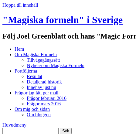
Hoppa till innehåll
"Magiska formeln" i Sverige
Följ Joel Greenblatt och hans "Magic For
Hem
Om Magiska Formeln
Tillvägagångssätt
Nyheter om Magiska Formeln
Portföljerna
Resultat
Detaljerad historik
Innehav just nu
Frågor jag fått per mail
Frågor februari 2016
Frågor mars 2016
Om mig och sidan
Om bloggen
Huvudmeny