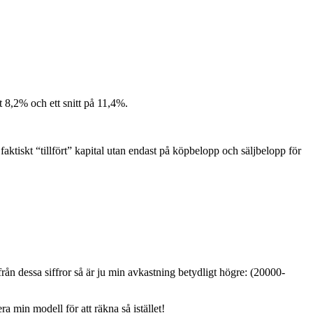
t 8,2% och ett snitt på 11,4%.
 faktiskt “tillfört” kapital utan endast på köpbelopp och säljbelopp för
ån dessa siffror så är ju min avkastning betydligt högre: (20000-
ra min modell för att räkna så istället!