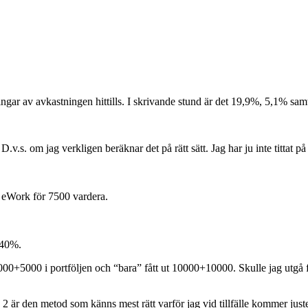
ingar av avkastningen hittills. I skrivande stund är det 19,9%, 5,1% sam
v.s. om jag verkligen beräknar det på rätt sätt. Jag har ju inte tittat på
 eWork för 7500 vardera.
 40%.
000+5000 i portföljen och “bara” fått ut 10000+10000. Skulle jag utgå fr
tiv 2 är den metod som känns mest rätt varför jag vid tillfälle kommer juste