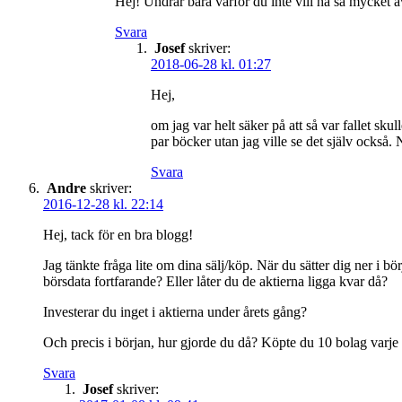
Hej! Undrar bara varför du inte vill ha så mycket a
Svara
Josef
skriver:
2018-06-28 kl. 01:27
Hej,
om jag var helt säker på att så var fallet sku
par böcker utan jag ville se det själv också. 
Svara
Andre
skriver:
2016-12-28 kl. 22:14
Hej, tack för en bra blogg!
Jag tänkte fråga lite om dina sälj/köp. När du sätter dig ner i b
börsdata fortfarande? Eller låter du de aktierna ligga kvar då?
Investerar du inget i aktierna under årets gång?
Och precis i början, hur gjorde du då? Köpte du 10 bolag varje 
Svara
Josef
skriver: