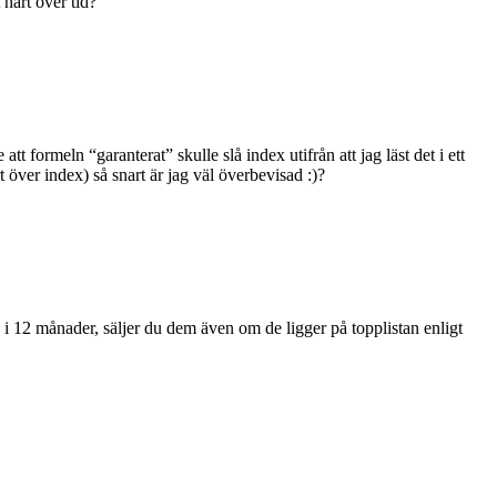
 hårt över tid?
t formeln “garanterat” skulle slå index utifrån att jag läst det i ett
rt över index) så snart är jag väl överbevisad :)?
lj i 12 månader, säljer du dem även om de ligger på topplistan enligt