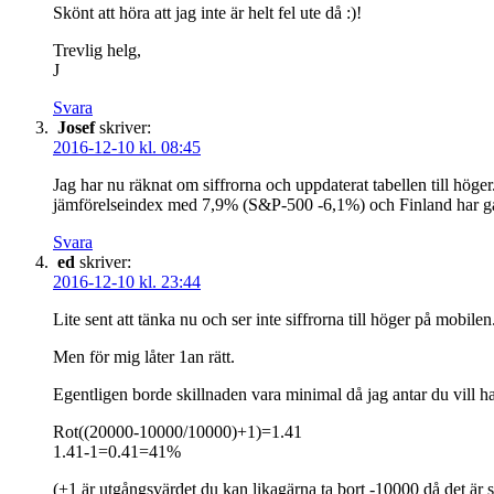
Skönt att höra att jag inte är helt fel ute då :)!
Trevlig helg,
J
Svara
Josef
skriver:
2016-12-10 kl. 08:45
Jag har nu räknat om siffrorna och uppdaterat tabellen till höge
jämförelseindex med 7,9% (S&P-500 -6,1%) och Finland har gå
Svara
ed
skriver:
2016-12-10 kl. 23:44
Lite sent att tänka nu och ser inte siffrorna till höger på mobilen
Men för mig låter 1an rätt.
Egentligen borde skillnaden vara minimal då jag antar du vill ha 
Rot((20000-10000/10000)+1)=1.41
1.41-1=0.41=41%
(+1 är utgångsvärdet du kan likagärna ta bort -10000 då det är