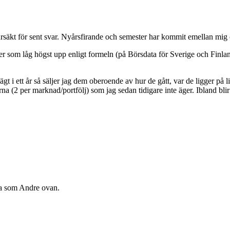
om ursäkt för sent svar. Nyårsfirande och semester har kommit emellan mi
akter som låg högst upp enligt formeln (på Börsdata för Sverige och Fi
gt i ett år så säljer jag dem oberoende av hur de gått, var de ligger på l
 (2 per marknad/portfölj) som jag sedan tidigare inte äger. Ibland blir 
a som Andre ovan.