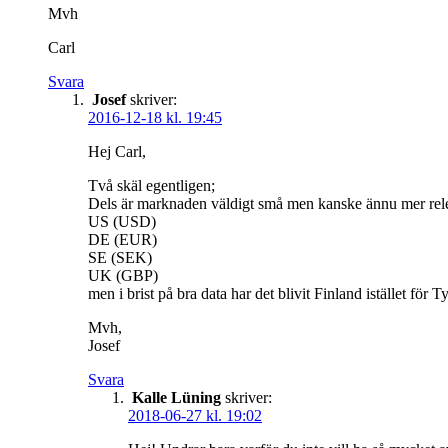
Mvh
Carl
Svara
Josef
skriver:
2016-12-18 kl. 19:45
Hej Carl,
Två skäl egentligen;
Dels är marknaden väldigt små men kanske ännu mer releva
US (USD)
DE (EUR)
SE (SEK)
UK (GBP)
men i brist på bra data har det blivit Finland istället för
Mvh,
Josef
Svara
Kalle Lüning
skriver:
2018-06-27 kl. 19:02