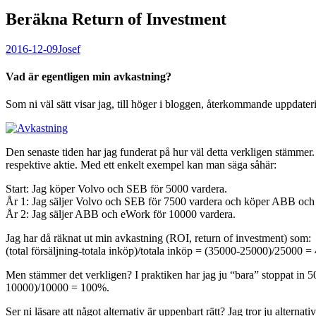
Beräkna Return of Investment
2016-12-09
Josef
Vad är egentligen min avkastning?
Som ni väl sätt visar jag, till höger i bloggen, återkommande uppdater
Den senaste tiden har jag funderat på hur väl detta verkligen stämmer. D.
respektive aktie. Med ett enkelt exempel kan man säga såhär:
Start: Jag köper Volvo och SEB för 5000 vardera.
År 1: Jag säljer Volvo och SEB för 7500 vardera och köper ABB och
År 2: Jag säljer ABB och eWork för 10000 vardera.
Jag har då räknat ut min avkastning (ROI, return of investment) som:
(total försäljning-totala inköp)/totala inköp = (35000-25000)/25000 =
Men stämmer det verkligen? I praktiken har jag ju “bara” stoppat in 5
10000)/10000 = 100%.
Ser ni läsare att något alternativ är uppenbart rätt? Jag tror ju alterna