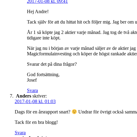
2017-01-08 kl. 09:41
Hej Andre!
Tack själv för att du hittat hit och följer mig. Jag ber 
År 1 så köpte jag 2 aktier varje månad. Jag tog de två 
tidigare inte köpt.
När jag nu i början av varje månad säljer av de aktier jag ä
Magicformulainvesting och köper de högst rankade aktierna
Svarar det på dina frågor?
God fortsättning,
Josef
Svara
Anders
skriver:
2017-01-08 kl. 01:03
Dags för en årsrapport snart?
Undrar för övrigt också samm
Tack för en bra blogg!
Svara