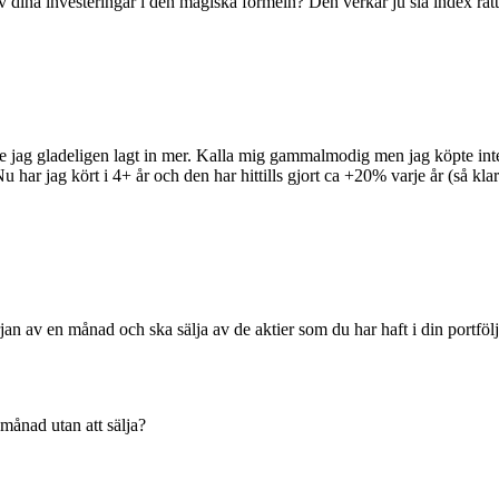
v dina investeringar i den magiska formeln? Den verkar ju slå index rätt
lle jag gladeligen lagt in mer. Kalla mig gammalmodig men jag köpte inte at
Nu har jag kört i 4+ år och den har hittills gjort ca +20% varje år (så kla
örjan av en månad och ska sälja av de aktier som du har haft i din portfö
månad utan att sälja?