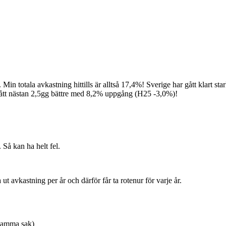
r. Min totala avkastning hittills är alltså 17,4%! Sverige har gått klar
tt nästan 2,5gg bättre med 8,2% uppgång (H25 -3,0%)!
. Så kan ha helt fel.
ut avkastning per år och därför får ta rotenur för varje år.
 samma sak)