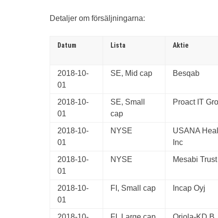
Detaljer om försäljningarna:
Datum
Lista
Aktie
2018-10-
SE, Mid cap
Besqab
01
2018-10-
SE, Small
Proact IT Gr
01
cap
2018-10-
NYSE
USANA Healt
01
Inc
2018-10-
NYSE
Mesabi Trust
01
2018-10-
FI, Small cap
Incap Oyj
01
2018-10-
FI, Large cap
Oriola-KD B