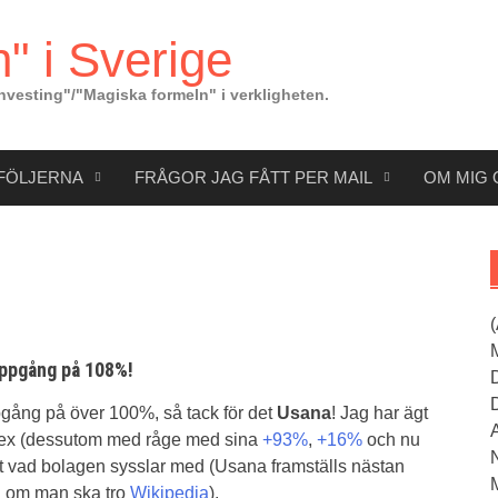
" i Sverige
nvesting"/"Magiska formeln" i verkligheten.
FÖLJERNA
FRÅGOR JAG FÅTT PER MAIL
OM MIG 
ppgång på 108%!
pgång på över 100%, så tack för det
Usana
! Jag har ägt
index (dessutom med råge med sina
+93%
,
+16%
och nu
vet vad bolagen sysslar med (Usana framställs nästan
n om man ska tro
Wikipedia
).