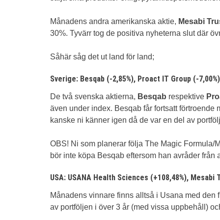
Månadens andra amerikanska aktie,
Mesabi Tru
30%. Tyvärr tog de positiva nyheterna slut där öv
Såhär såg det ut land för land;
Sverige: Besqab (-2,85%), Proact IT Group (-7,00%
De två svenska aktierna,
Besqab
respektive
Pro
även under index. Besqab får fortsatt förtroende
kanske ni känner igen då de var en del av portfölj
OBS! Ni som planerar följa The Magic Formula/M
bör inte köpa Besqab eftersom han avråder från at
USA: USANA Health Sciences (+108,48%), Mesabi T
Månadens vinnare finns alltså i Usana med den f
av portföljen i över 3 år (med vissa uppbehåll) oc