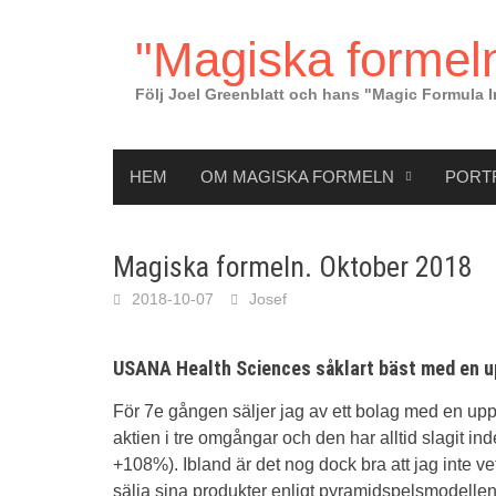
Hoppa
till
"Magiska formeln
innehåll
Följ Joel Greenblatt och hans "Magic Formula I
HEM
OM MAGISKA FORMELN
PORT
Magiska formeln. Oktober 2018
2018-10-07
Josef
USANA Health Sciences såklart bäst med en u
För 7e gången säljer jag av ett bolag med en up
aktien i tre omgångar och den har alltid slagit 
+108%). Ibland är det nog dock bra att jag inte 
sälja sina produkter enligt pyramidspelsmodelle