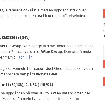
st
, levererade också bra med en uppgång strax över
riga 4 aktier kom in en bra bit under jämförelseindex.
A
o
a
), OMXS30 (+1,54%)
act IT Group
, kom bägge in strax under nollan och alltså
 medan Proact byts ut mot
Wise Group
. Den sistnämnda
en fram till
april i år
.
agiska Formeln helt såsom Joel Greenblatt beskrev den
t applicera den på fastighetsaktier.
rust (+30,18%), DJ USA (+15,93%)
ina uppgången på över 108%. Aktien har utgjort en del
h Magiska Formeln har verkligen prickat helt rätt.