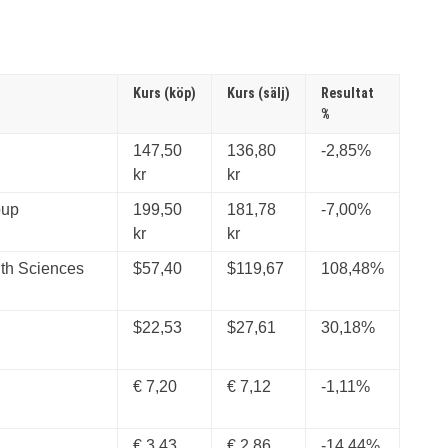
Kurs (köp)
Kurs (sälj)
Resultat
%
147,50
136,80
-2,85%
kr
kr
oup
199,50
181,78
-7,00%
kr
kr
h Sciences
$57,40
$119,67
108,48%
$22,53
$27,61
30,18%
€ 7,20
€ 7,12
-1,11%
€ 3,43
€ 2,86
-14,44%