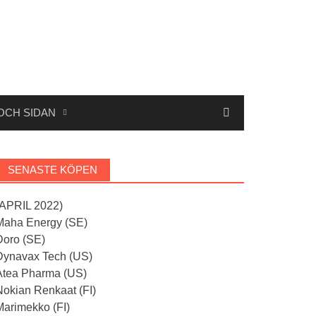
OCH SIDAN
SENASTE KÖPEN
(APRIL 2022)
Maha Energy (SE)
Doro (SE)
Dynavax Tech (US)
Atea Pharma (US)
Nokian Renkaat (FI)
Marimekko (FI)