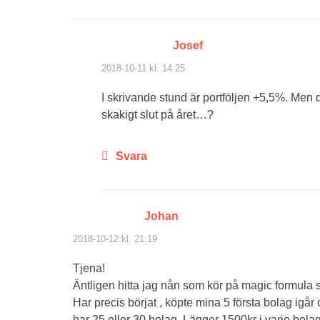
Josef
2018-10-11 kl. 14:25
I skrivande stund är portföljen +5,5%. Men de
skakigt slut på året…?
Svara
Johan
2018-10-12 kl. 21:19
Tjena!
Äntligen hitta jag nån som kör på magic formula
Har precis börjat , köpte mina 5 första bolag igå
har 25 eller 30 bolag. Lägger 1500kr i varje bol