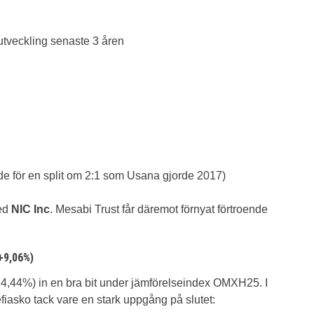
tveckling senaste 3 åren
ade för en split om 2:1 som Usana gjorde 2017)
med
NIC Inc
. Mesabi Trust får däremot förnyat förtroende
(+9,06%)
14,44%) in en bra bit under jämförelseindex OMXH25. I
fiasko tack vare en stark uppgång på slutet: