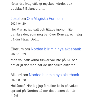
råkar dra iväg väldigt mycket i värde, t ex
dubblas? Balanserar…
Josef
om
Om Magiska Formeln
2024-04-20
Hej Martin, jag satt och tittade igenom lite
gamla sidor, som nog behöver förnyas, och såg
då din fråga. Det…
Ekerum
om
Nordea blir min nya aktiebank
2023-10-29
Men valutafickorna funkar väl inte på KF och
det är ju där man har de utländska aktierna?
Mikael
om
Nordea blir min nya aktiebank
2023-09-20
Hej Josef, När jag jag försöker kolla på valuta
spread på Nordea så ser det ut som den är
4.2%…