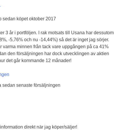
ap sedan köpet oktober 2017
r 3 år i portföljen. I rak motsats till Usana har dessutom
68%, -5,76% och nu -14,44%) så det är inget jag sörjer.
 har varma minnen från tack vare uppgången på ca 41%
dan den försäljningen har dock utvecklingen av aktien
se hur det går kommande 12 månader!
a sedan senaste försäljningen
 information direkt när jag köper/säljer!