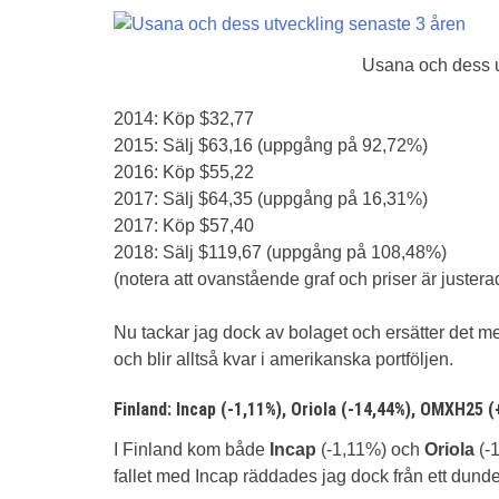
Usana och dess u
2014: Köp $32,77
2015: Sälj $63,16 (uppgång på 92,72%)
2016: Köp $55,22
2017: Sälj $64,35 (uppgång på 16,31%)
2017: Köp $57,40
2018: Sälj $119,67 (uppgång på 108,48%)
(notera att ovanstående graf och priser är juster
Nu tackar jag dock av bolaget och ersätter det 
och blir alltså kvar i amerikanska portföljen.
Finland: Incap (-1,11%), Oriola (-14,44%), OMXH25 
I Finland kom både
Incap
(-1,11%) och
Oriola
(-
fallet med Incap räddades jag dock från ett dunde