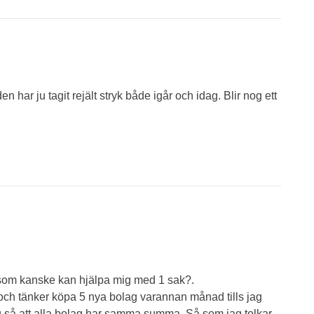
n har ju tagit rejält stryk både igår och idag. Blir nog ett
 som kanske kan hjälpa mig med 1 sak?.
r och tänker köpa 5 nya bolag varannan månad tills jag
ag så att alla bolag har samma summa. Så som jag tolkar