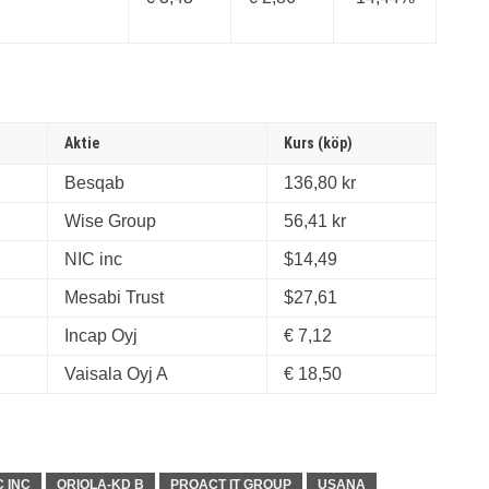
Aktie
Kurs (köp)
Besqab
136,80 kr
Wise Group
56,41 kr
NIC inc
$14,49
Mesabi Trust
$27,61
Incap Oyj
€ 7,12
Vaisala Oyj A
€ 18,50
C INC
ORIOLA-KD B
PROACT IT GROUP
USANA