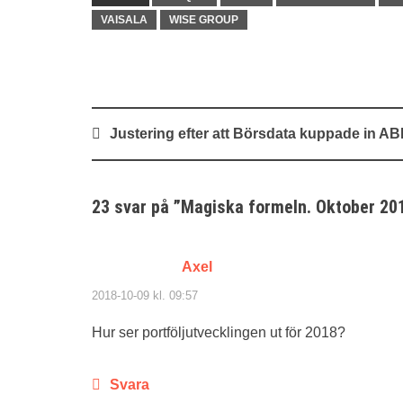
VAISALA
WISE GROUP
Inläggsnavigering
Justering efter att Börsdata kuppade in A
23 svar på ”
Magiska formeln. Oktober 20
Axel
2018-10-09 kl. 09:57
Hur ser portföljutvecklingen ut för 2018?
Svara