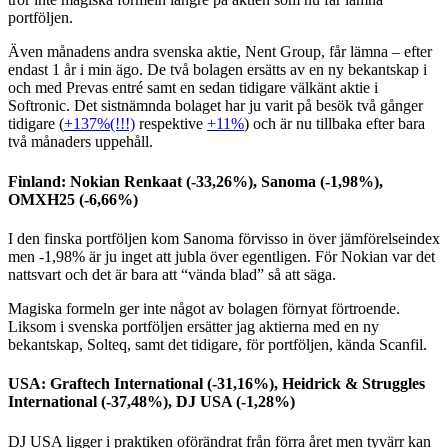
portföljen.
Även månadens andra svenska aktie, Nent Group, får lämna – efter
endast 1 år i min ägo. De två bolagen ersätts av en ny bekantskap i
och med Prevas entré samt en sedan tidigare välkänt aktie i
Softronic. Det sistnämnda bolaget har ju varit på besök två gånger
tidigare (
+137%(!!!)
respektive
+11%
) och är nu tillbaka efter bara
två månaders uppehåll.
Finland: Nokian Renkaat (-33,26%), Sanoma (-1,98%),
OMXH25 (-6,66%)
I den finska portföljen kom Sanoma förvisso in över jämförelseindex
men -1,98% är ju inget att jubla över egentligen. För Nokian var det
nattsvart och det är bara att “vända blad” så att säga.
Magiska formeln ger inte något av bolagen förnyat förtroende.
Liksom i svenska portföljen ersätter jag aktierna med en ny
bekantskap, Solteq, samt det tidigare, för portföljen, kända Scanfil.
USA: Graftech International (-31,16%), Heidrick & Struggles
International (-37,48%), DJ USA (-1,28%)
DJ USA ligger i praktiken oförändrat från förra året men tyvärr kan