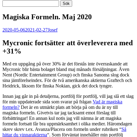
Magiska Formeln. Maj 2020
2020-05-06
2021-02-27
Josef
Mycronic fortsätter att överleverera med
+31%
Med en uppgång på över 30% är det förstås inte överraskande att
Mycronic blir bästa bolaget bland maj månads försäljningar. Även
Nent (Nordic Entertainment Group) och finska Sanoma slog dock
sina jämförelseindex. För de två amerikanska aktierna Graftech och
Heidrick, liksom för finska Nokian, gick det dock tyngre.
Innan jag går in på detaljerna, portfölj för portfölj, vill jag slå ett slag
för min uppdaterade sida som svarar på frågan
Vad är magiska
formeln?
Det är en utmärkt plats att börja på om du är ny till
magiska formeln. Givetvis tar jag tacksamt emot förslag till
förbättringar! En annan kul notis jag vill nämna är att magiska
formeln fortsatt får bra uppmärksamhet i olika medier. Häromdagen
skrev skrev t.ex. Avanza/Placera om formeln under rubriken “
Så
hittar du vinnaraktierna
“. Som förväntat innehåller min portfölj