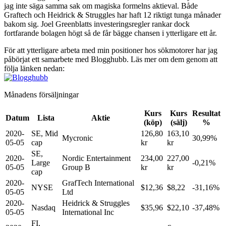
jag inte säga samma sak om magiska formelns aktieval. Både
Graftech och Heidrick & Struggles har haft 12 riktigt tunga månader
bakom sig. Joel Greenblatts investeringsregler rankar dock
fortfarande bolagen högt så de får bägge chansen i ytterligare ett år.
För att ytterligare arbeta med min positioner hos sökmotorer har jag
påbörjat ett samarbete med Blogghubb. Läs mer om dem genom att
följa länken nedan:
Månadens försäljningar
Kurs
Kurs
Resultat
Datum
Lista
Aktie
(köp)
(sälj)
%
2020-
SE, Mid
126,80
163,10
Mycronic
30,99%
05-05
cap
kr
kr
SE,
2020-
Nordic Entertainment
234,00
227,00
Large
-0,21%
05-05
Group B
kr
kr
cap
2020-
GrafTech International
NYSE
$12,36
$8,22
-31,16%
05-05
Ltd
2020-
Heidrick & Struggles
Nasdaq
$35,96
$22,10
-37,48%
05-05
International Inc
FI,