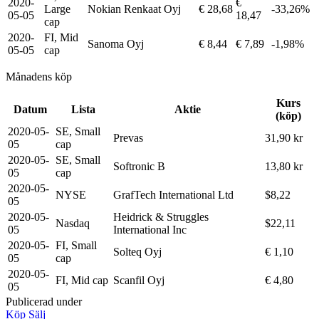
2020-
€
Large
Nokian Renkaat Oyj
€ 28,68
-33,26%
05-05
18,47
cap
2020-
FI, Mid
Sanoma Oyj
€ 8,44
€ 7,89
-1,98%
05-05
cap
Månadens köp
Kurs
Datum
Lista
Aktie
(köp)
2020-05-
SE, Small
Prevas
31,90 kr
05
cap
2020-05-
SE, Small
Softronic B
13,80 kr
05
cap
2020-05-
NYSE
GrafTech International Ltd
$8,22
05
2020-05-
Heidrick & Struggles
Nasdaq
$22,11
05
International Inc
2020-05-
FI, Small
Solteq Oyj
€ 1,10
05
cap
2020-05-
FI, Mid cap
Scanfil Oyj
€ 4,80
05
Publicerad under
Köp
Sälj