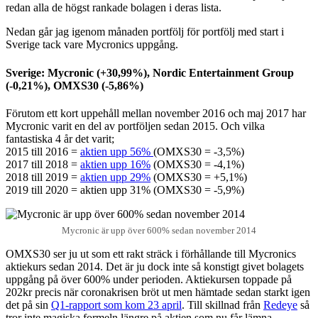
redan alla de högst rankade bolagen i deras lista.
Nedan går jag igenom månaden portfölj för portfölj med start i
Sverige tack vare Mycronics uppgång.
Sverige: Mycronic (+30,99%), Nordic Entertainment Group
(-0,21%), OMXS30 (-5,86%)
Förutom ett kort uppehåll mellan november 2016 och maj 2017 har
Mycronic varit en del av portföljen sedan 2015. Och vilka
fantastiska 4 år det varit;
2015 till 2016 =
aktien upp 56%
(OMXS30 = -3,5%)
2017 till 2018 =
aktien upp 16%
(OMXS30 = -4,1%)
2018 till 2019 =
aktien upp 29%
(OMXS30 = +5,1%)
2019 till 2020 = aktien upp 31% (OMXS30 = -5,9%)
Mycronic är upp över 600% sedan november 2014
OMXS30 ser ju ut som ett rakt sträck i förhållande till Mycronics
aktiekurs sedan 2014. Det är ju dock inte så konstigt givet bolagets
uppgång på över 600% under perioden. Aktiekursen toppade på
202kr precis när coronakrisen bröt ut men hämtade sedan starkt igen
det på sin
Q1-rapport som kom 23 april
. Till skillnad från
Redeye
så
tror inte magiska formeln längre på aktien som nu får lämna