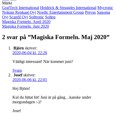
Märkt
GrafTech International
Heidrick & Struggles International
Mycronic
Nokian Renkaat Oyj
Nordic Entertainment Group
Prevas
Sanoma
Oyj
Scanfil Oyj
Softronic
Solteq
Inläggsnavigering
Magiska Formeln. April 2020
Magiska Formeln. Juni 2020
2 svar på ”
Magiska Formeln. Maj 2020
”
Björn
skriver:
2020-06-04 kl. 22:26
Väldigt intressant! När kommer juni?
Svara
Josef
skriver:
2020-06-06 kl. 22:01
Hej Björn!
Kul du hittat hit! Juni är på gång…kanske under
morgondagen :-)?
Josef