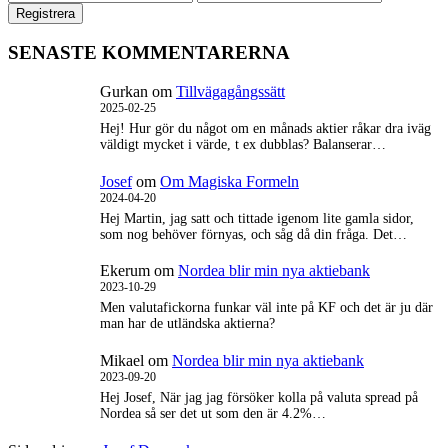
SENASTE KOMMENTARERNA
Gurkan
om
Tillvägagångssätt
2025-02-25
Hej! Hur gör du något om en månads aktier råkar dra iväg
väldigt mycket i värde, t ex dubblas? Balanserar…
Josef
om
Om Magiska Formeln
2024-04-20
Hej Martin, jag satt och tittade igenom lite gamla sidor,
som nog behöver förnyas, och såg då din fråga. Det…
Ekerum
om
Nordea blir min nya aktiebank
2023-10-29
Men valutafickorna funkar väl inte på KF och det är ju där
man har de utländska aktierna?
Mikael
om
Nordea blir min nya aktiebank
2023-09-20
Hej Josef, När jag jag försöker kolla på valuta spread på
Nordea så ser det ut som den är 4.2%…