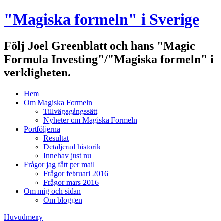
Hoppa
"Magiska formeln" i Sverige
till
innehåll
Följ Joel Greenblatt och hans "Magic
Formula Investing"/"Magiska formeln" i
verkligheten.
Hem
Om Magiska Formeln
Tillvägagångssätt
Nyheter om Magiska Formeln
Portföljerna
Resultat
Detaljerad historik
Innehav just nu
Frågor jag fått per mail
Frågor februari 2016
Frågor mars 2016
Om mig och sidan
Om bloggen
Huvudmeny