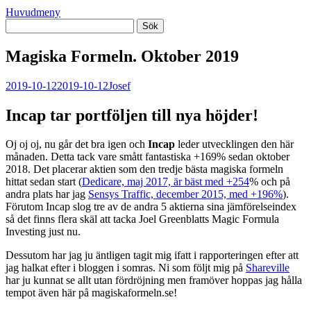
Huvudmeny
Magiska Formeln. Oktober 2019
2019-10-12
2019-10-12
Josef
Incap tar portföljen till nya höjder!
Oj oj oj, nu går det bra igen och
Incap
leder utvecklingen den här
månaden. Detta tack vare smått fantastiska +169% sedan oktober
2018. Det placerar aktien som den tredje bästa magiska formeln
hittat sedan start (
Dedicare, maj 2017, är bäst med +254
% och på
andra plats har jag
Sensys Traffic, december 2015, med +196%
).
Förutom Incap slog tre av de andra 5 aktierna sina jämförelseindex
så det finns flera skäl att tacka Joel Greenblatts Magic Formula
Investing just nu.
Dessutom har jag ju äntligen tagit mig ifatt i rapporteringen efter att
jag halkat efter i bloggen i somras. Ni som följt mig på
Shareville
har ju kunnat se allt utan fördröjning men framöver hoppas jag hålla
tempot även här på magiskaformeln.se!