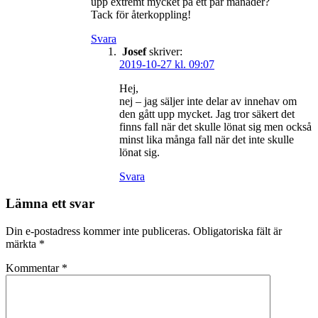
upp extremt mycket på ett par månader?
Tack för återkoppling!
Svara
Josef
skriver:
2019-10-27 kl. 09:07
Hej,
nej – jag säljer inte delar av innehav om
den gått upp mycket. Jag tror säkert det
finns fall när det skulle lönat sig men också
minst lika många fall när det inte skulle
lönat sig.
Svara
Lämna ett svar
Din e-postadress kommer inte publiceras.
Obligatoriska fält är
märkta
*
Kommentar
*