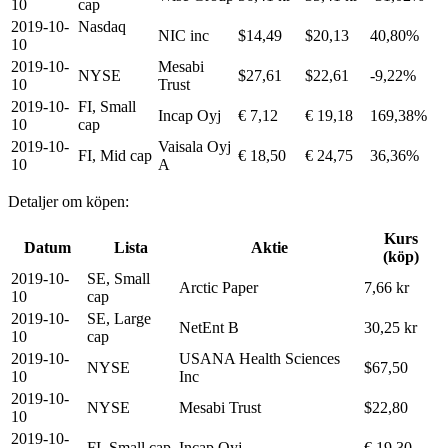
10
cap
2019-10-
Nasdaq
NIC inc
$14,49
$20,13
40,80%
10
2019-10-
Mesabi
NYSE
$27,61
$22,61
-9,22%
10
Trust
2019-10-
FI, Small
Incap Oyj
€ 7,12
€ 19,18
169,38%
10
cap
2019-10-
Vaisala Oyj
FI, Mid cap
€ 18,50
€ 24,75
36,36%
10
A
Detaljer om köpen:
Kurs
Datum
Lista
Aktie
(köp)
2019-10-
SE, Small
Arctic Paper
7,66 kr
10
cap
2019-10-
SE, Large
NetEnt B
30,25 kr
10
cap
2019-10-
USANA Health Sciences
NYSE
$67,50
10
Inc
2019-10-
NYSE
Mesabi Trust
$22,80
10
2019-10-
FI, Small cap
Incap Oyj
€ 19,30