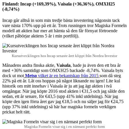
Finland: Incap (+169,39%), Vaisala (+36,36%), OMXH25
(-8,74%)
Incap går alltså in som min tredje bästa investering någonsin tack
vare nästa 170% upp på ett år. Trots rusningen tror Magiska Formeln
modell att aktien har mer att hämta så den får förnyat förtroende
(vilket påbörjar aktiens 5 år i min portfölj).
Kursutvecklingen hos Incap senaste året klippt från Nordea Investor
Månadens andra finska aktie,
Vaisala
, hade ju även den ett bra år
med +36% samtidigt som OMXH25 backade -8,74%. Vaisala byts
dock ut mot
Metso
vilket är en bekantskap från 2015
som då steg
22% på ett år. Låt oss hoppas på något liknande nu igen! Lite kul
historik om mitt innehav i Vaisala är ju att jag ägt aktien i två
omgångar. När jag köpte 2016 stod aktien i €31,5 och jag sålde den
sedan, ett år senare, för €43,5 (upp 41% inkl utdelning). När jag
köpte den igen förra året gav jag €18,5 och nu säljer jag för €24,75
(upp 37% inkl utdelning) så här har magiska formeln verkligen
prickat helt rätt.
Magiska Formeln visar sig i en närmast perfekt form