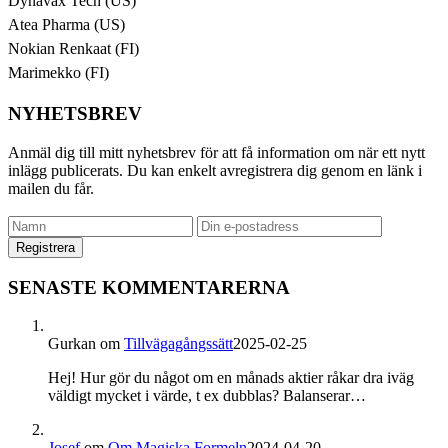
Dynavax Tech (US)
Atea Pharma (US)
Nokian Renkaat (FI)
Marimekko (FI)
NYHETSBREV
Anmäl dig till mitt nyhetsbrev för att få information om när ett nytt
inlägg publicerats. Du kan enkelt avregistrera dig genom en länk i
mailen du får.
SENASTE KOMMENTARERNA
Gurkan
om
Tillvägagångssätt
2025-02-25
Hej! Hur gör du något om en månads aktier råkar dra iväg
väldigt mycket i värde, t ex dubblas? Balanserar…
Josef
om
Om Magiska Formeln
2024-04-20