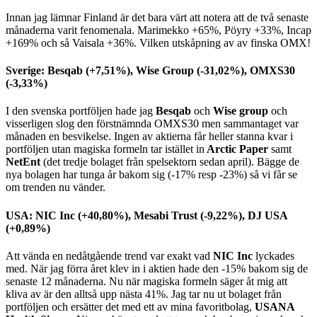
Innan jag lämnar Finland är det bara värt att notera att de två senaste
månaderna varit fenomenala. Marimekko +65%, Pöyry +33%, Incap
+169% och så Vaisala +36%. Vilken utskåpning av av finska OMX!
Sverige: Besqab (+7,51%), Wise Group (-31,02%), OMXS30
(-3,33%)
I den svenska portföljen hade jag
Besqab
och
Wise group
och
visserligen slog den förstnämnda OMXS30 men sammantaget var
månaden en besvikelse. Ingen av aktierna får heller stanna kvar i
portföljen utan magiska formeln tar istället in
Arctic Paper
samt
NetEnt
(det tredje bolaget från spelsektorn sedan april). Bägge de
nya bolagen har tunga år bakom sig (-17% resp -23%) så vi får se
om trenden nu vänder.
USA: NIC Inc (+40,80%), Mesabi Trust (-9,22%), DJ USA
(+0,89%)
Att vända en nedåtgående trend var exakt vad
NIC Inc
lyckades
med. När jag förra året klev in i aktien hade den -15% bakom sig de
senaste 12 månaderna. Nu när magiska formeln säger åt mig att
kliva av är den alltså upp nästa 41%. Jag tar nu ut bolaget från
portföljen och ersätter det med ett av mina favoritbolag,
USANA