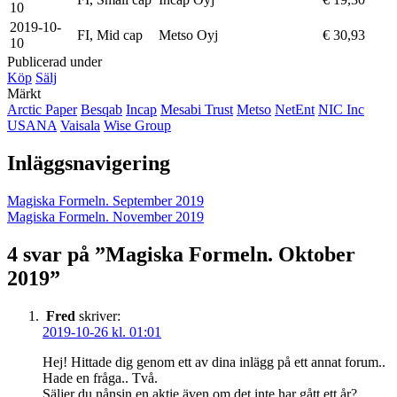
10
2019-10-
FI, Mid cap
Metso Oyj
€ 30,93
10
Publicerad under
Köp
Sälj
Märkt
Arctic Paper
Besqab
Incap
Mesabi Trust
Metso
NetEnt
NIC Inc
USANA
Vaisala
Wise Group
Inläggsnavigering
Magiska Formeln. September 2019
Magiska Formeln. November 2019
4 svar på ”
Magiska Formeln. Oktober
2019
”
Fred
skriver:
2019-10-26 kl. 01:01
Hej! Hittade dig genom ett av dina inlägg på ett annat forum..
Hade en fråga.. Två.
Säljer du nånsin en aktie även om det inte har gått ett år?