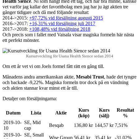
Health Sience
. Ni som hängt med ett tag, och har bra minne, kanske
vet varför jag kallar det favoritbolag men jag har ju ägt aktien tre
gånger tidigare och då med följande resultat:
2014->2015:
+97,72% vid försäljning augusti 2015
2016->2017:
+16,31% vid försäljning juli 2017
2017->2018:
+108,48% vid försäljning 2018
Och precis som i fallet med Vaisala visar magiska formeln här nästa
ett perfekt mönster.
Kursutveckling för Usana Health Sience sedan 2014
Om ett år vet vi om Joels formel fått rätt en gång till.
Månadens andra amerikanskan aktie,
Mesabi Trust
, hade det tyngre
och backade -9,22%. Magiska formeln tror dock på en vändning
och aktien stannar kvar minst ett år till.
Detaljer om försäljningarna:
Kurs
Kurs
Resultat
Datum
Lista
Aktie
(köp)
(sälj)
%
2019-10-
SE, Mid
Besqab
136,80 kr
144,57 kr
7,51%
10
cap
2019-10-
SE, Small
Wise Group
56,41 kr
35,41 kr
-31,02%